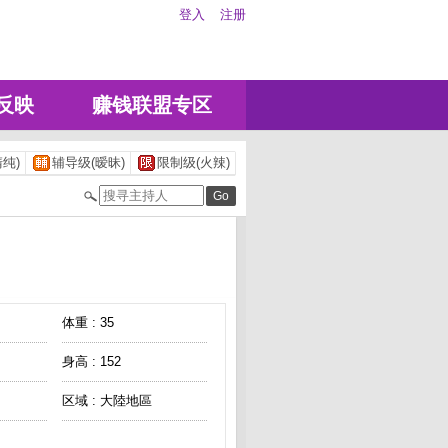
登入
注册
反映
赚钱联盟专区
纯)
辅导级(暧昧)
限制级(火辣)
体重 : 35
身高 : 152
区域 : 大陸地區