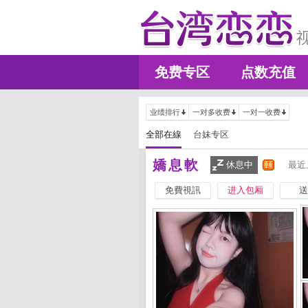
免费专区
点数充值
业绩排行
一对多收费
一对一收费
全部在線
台妹专区
嬌息軟
休息中
最近
免費視訊
进入包厢
送