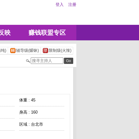
登入
注册
反映
赚钱联盟专区
纯)
辅导级(暧昧)
限制级(火辣)
体重 : 45
身高 : 160
区域 : 台北市