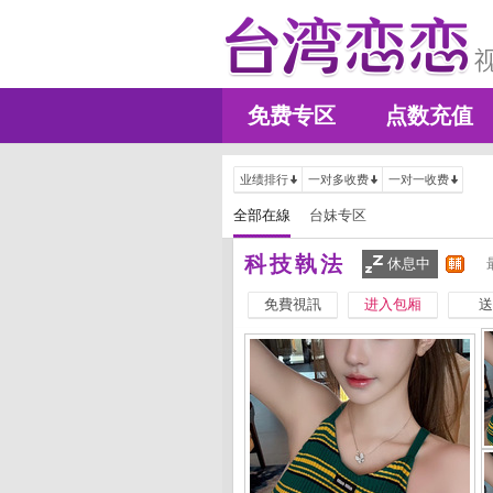
免费专区
点数充值
业绩排行
一对多收费
一对一收费
全部在線
台妹专区
科技執法
休息中
免費視訊
进入包厢
送