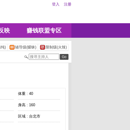
登入
注册
反映
赚钱联盟专区
纯)
辅导级(暧昧)
限制级(火辣)
体重 : 40
身高 : 160
区域 : 台北市